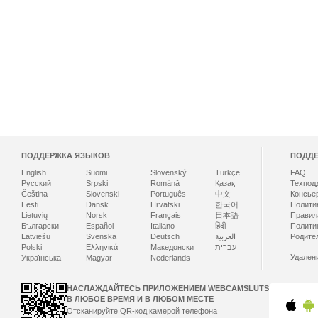
ПОДДЕРЖКА ЯЗЫКОВ
ПОДД
English
Suomi
Slovenský
Türkçe
FAQ
Русский
Srpski
Română
Қазақ
Техпод
Čeština
Slovenski
Português
中文
Консье
Eesti
Dansk
Hrvatski
한국어
Полити
Lietuvių
Norsk
Français
日本語
Правил
Български
Español
Italiano
हिंदी
Полити
Latviešu
Svenska
Deutsch
العربية
Родите
Polski
Ελληνικά
Македонски
עברית
Удален
Українська
Magyar
Nederlands
НАСЛАЖДАЙТЕСЬ ПРИЛОЖЕНИЕМ WEBCAMSLUTS
В ЛЮБОЕ ВРЕМЯ И В ЛЮБОМ МЕСТЕ
Отсканируйте QR-код камерой телефона