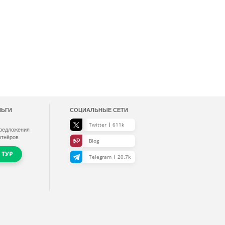
НЬГИ
СОЦИАЛЬНЫЕ СЕТИ
Twitter
611k
редложения
ртнёров
Blog
 ТУР
Telegram
20.7k