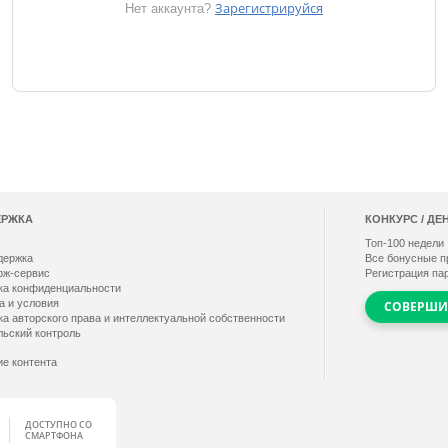
Зарегистрируйся
Нет аккаунта?
ЕРЖКА
КОНКУРС / ДЕ
Топ-
100
недели
держка
Все бонусные п
рж-сервис
Регистрация па
ка конфиденциальности
а и условия
СОВЕРШИ
ка авторского права и интеллектуальной собственности
льский контроль
ие контента
ДОСТУПНО СО
СМАРТФОНА